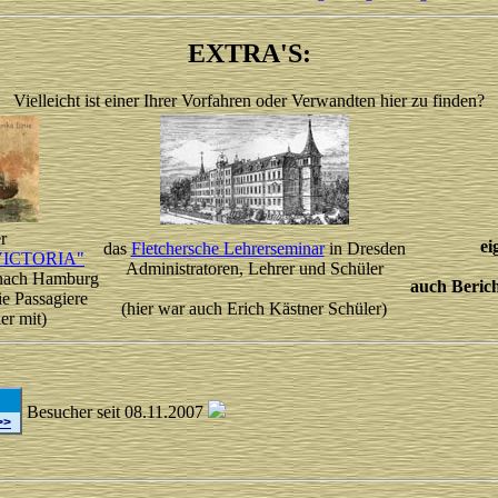
EXTRA'S:
Vielleicht ist einer Ihrer Vorfahren oder Verwandten hier zu finden?
r
ei
das
Fletchersche Lehrerseminar
in Dresden
VICTORIA"
Administratoren, Lehrer und Schüler
 nach Hamburg
auch Beric
ie Passagiere
(hier war auch Erich Kästner Schüler)
er mit)
Besucher seit 08.11.2007
>>