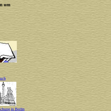
em um
buch
chung in Berlin