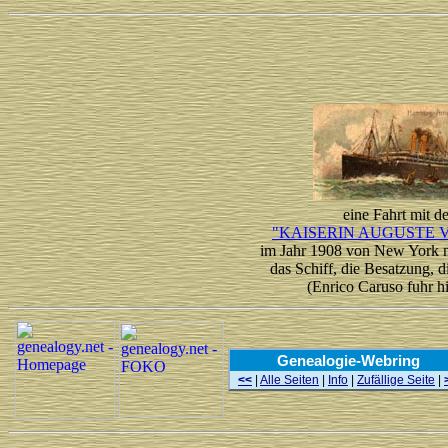
eine Fahrt mit de
"KAISERIN AUGUSTE 
im Jahr 1908 von New York
das Schiff, die Besatzung, d
(Enrico Caruso fuhr hi
Genealogie-Webring
<<
|
Alle Seiten
|
Info
|
Zufällige Seite
|