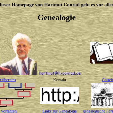
dieser Homepage von Hartmut Conrad geht es vor all
Genealogie
r über uns
Kontakt
Gäste
 Vorfahren
Links zur Genealogie
genealogische Fors