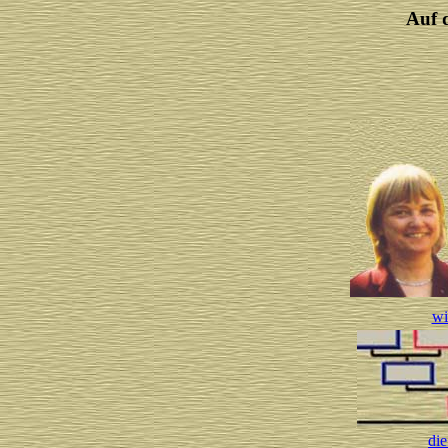
Auf 
wi
die